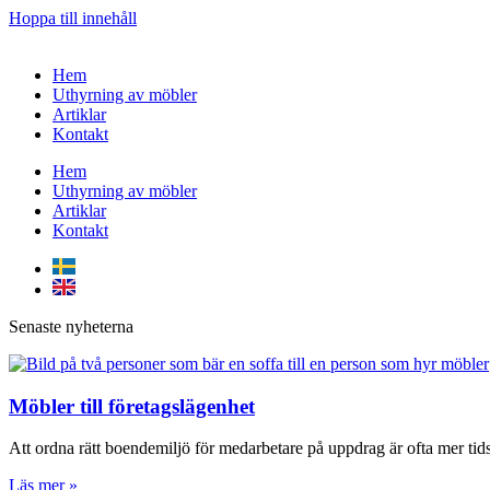
Hoppa till innehåll
Hem
Uthyrning av möbler
Artiklar
Kontakt
Hem
Uthyrning av möbler
Artiklar
Kontakt
Senaste nyheterna
Möbler till företagslägenhet
Att ordna rätt boendemiljö för medarbetare på uppdrag är ofta mer ti
Läs mer »