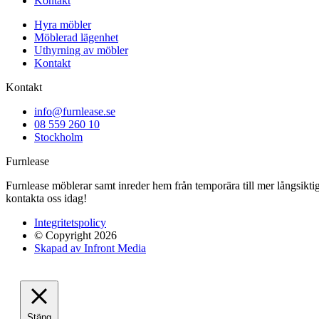
Kontakt
Hyra möbler
Möblerad lägenhet
Uthyrning av möbler
Kontakt
Kontakt
info@furnlease.se
08 559 260 10
Stockholm
Furnlease
Furnlease möblerar samt inreder hem från temporära till mer långsiktiga
kontakta oss idag!
Integritetspolicy
© Copyright 2026
Skapad av Infront Media
Stäng