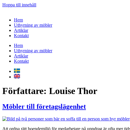
Hoppa till innehåll
Hem
Uthyrning av möbler
Artiklar
Kontakt
Hem
Uthyrning av möbler
Artiklar
Kontakt
Författare:
Louise Thor
Möbler till företagslägenhet
Att ordna rätt boendemiljö för medarbetare på uppdrag är ofta mer tid