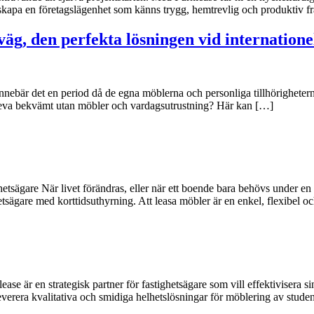
t skapa en företagslägenhet som känns trygg, hemtrevlig och produktiv f
äg, den perfekta lösningen vid internationel
ga innebär det en period då de egna möblerna och personliga tillhörighet
leva bekvämt utan möbler och vardagsutrustning? Här kan […]
hetsägare När livet förändras, eller när ett boende bara behövs under en b
ighetsägare med korttidsuthyrning. Att leasa möbler är en enkel, flexibel 
ease är en strategisk partner för fastighetsägare som vill effektivisera
 leverera kvalitativa och smidiga helhetslösningar för möblering av stud