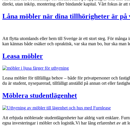
direkt, utan inköp, montering eller bindande kapital. Vårt fokus är at
Låna möbler när dina tillhörigheter är på v
Att flytta utomlands eller hem till Sverige är ett stort steg. För mån
kan kännas både osäker och opraktisk, var ska man bo, hur ska man 
Leasa möbler
Leasa möbler för tillfälliga behov – både för privatpersoner och fastig
du är student, nyseparerad, tillfälligt anställd på annan ort eller fast
Möblera studentlägenhet
Att erbjuda möblerade studentlägenheter har aldrig varit enklare. Furnl
egna investeringar i möbler och logistik.Vi har lång erfarenhet av att