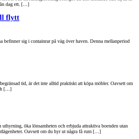
rån dag ett. […]
l flytt
erna befinner sig i containrar på väg över haven. Denna mellanperiod
egränsad tid, är det inte alltid praktiskt att köpa möbler. Oavsett om
och […]
 sin uthyrning, öka lönsamheten och erbjuda attraktiva boenden utan
entlägenheter. Oavsett om du hyr ut några få rum […]