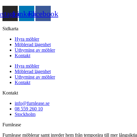
nstagram
Linkedin
Facebook
Sidkarta
Hyra möbler
Möblerad lägenhet
Uthyrning av möbler
Kontakt
Hyra möbler
Möblerad lägenhet
Uthyrning av möbler
Kontakt
Kontakt
info@furnlease.se
08 559 260 10
Stockholm
Furnlease
Furnlease möblerar samt inreder hem från temporära till mer långsiktiga